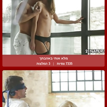
מלא אותי באהבתך
7335 צפיות
|
3 המלצות