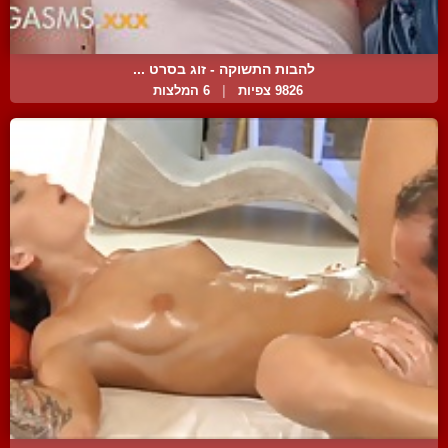
להבות התשוקה - זוג בסרט ...
9826 צפיות
|
6 המלצות