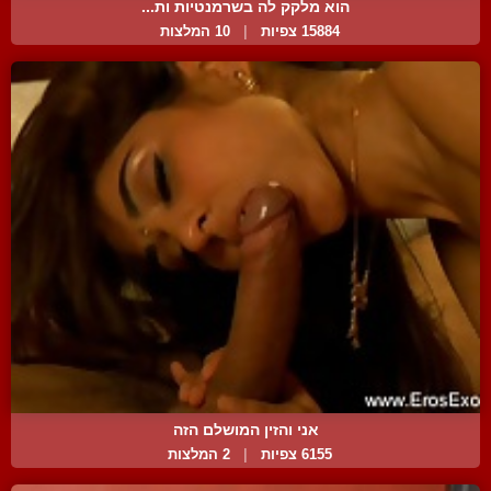
הוא מלקק לה בשרמנטיות ות...
15884 צפיות
|
10 המלצות
אני והזין המושלם הזה
6155 צפיות
|
2 המלצות