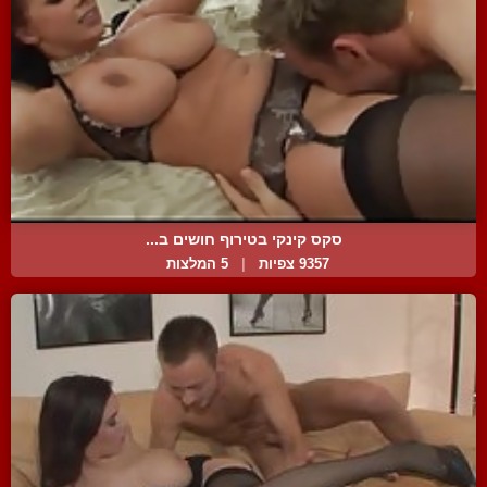
סקס קינקי בטירוף חושים ב...
9357 צפיות
|
5 המלצות