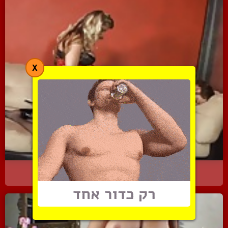
X
בלונדה דומיננטית דופקת ב...
5789 צפיות
|
1 המלצות