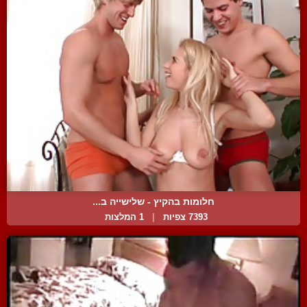
חלומות בהקיץ - שלישייה ב...
7393 צפיות
|
1 המלצות