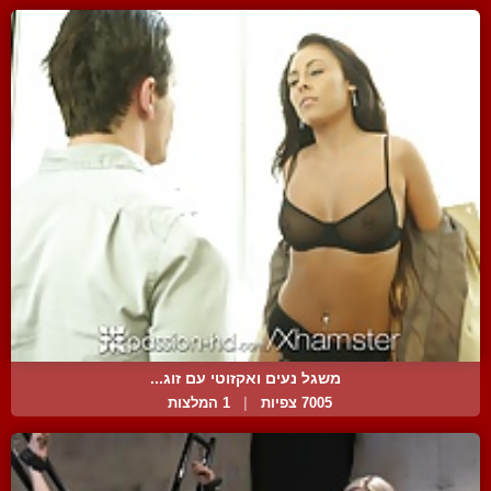
משגל נעים ואקזוטי עם זוג...
7005 צפיות
|
1 המלצות