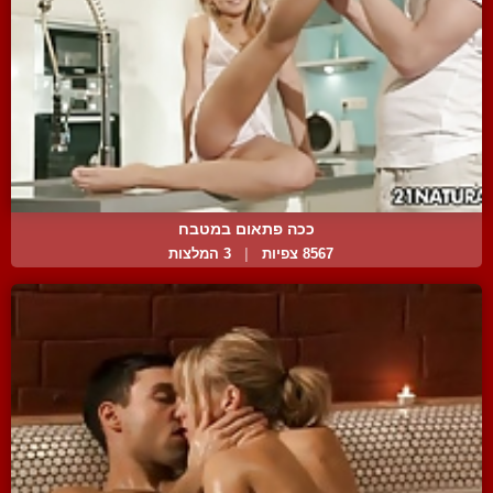
ככה פתאום במטבח
8567 צפיות
|
3 המלצות