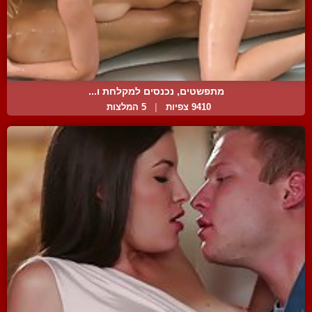
מתפשטים, נכנסים למקלחת ו...
9410 צפיות
|
5 המלצות