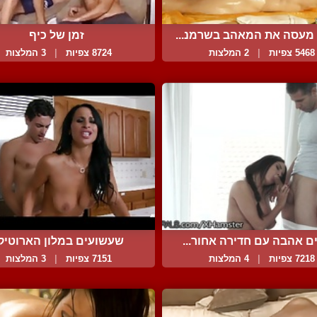
מעסה את המאהב בשרמנ...
זמן של כיף
5468 צפיות
|
2 המלצות
8724 צפיות
|
3 המלצות
ם אהבה עם חדירה אחור...
שעשועים במלון הארוטיק
7218 צפיות
|
4 המלצות
7151 צפיות
|
3 המלצות