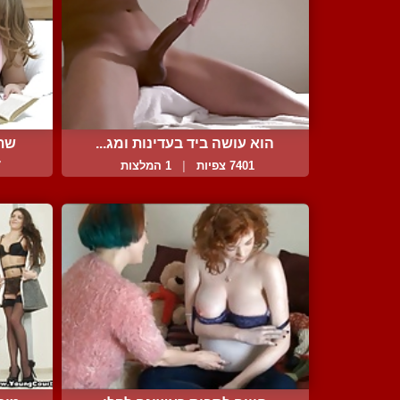
הוא עושה ביד בעדינות ומג...
שתי
7401 צפיות
|
1 המלצות
7