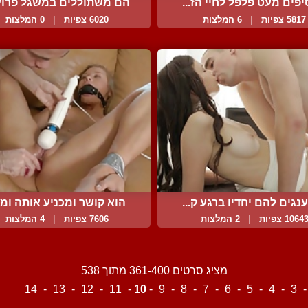
יפים מעט פלפל לחיי הז...
הם משתוללים במשגל פרוע ו
5817 צפיות
|
6 המלצות
6020 צפיות
|
0 המלצות
נגים להם יחדיו ברגע ק...
הוא קושר ומכניע אותה ומת.
1064 צפיות
|
2 המלצות
7606 צפיות
|
4 המלצות
מציג סרטים 361-400 מתוך 538
3
-
4
-
5
-
6
-
7
-
8
-
9
-
10
-
11
-
12
-
13
-
14
ה