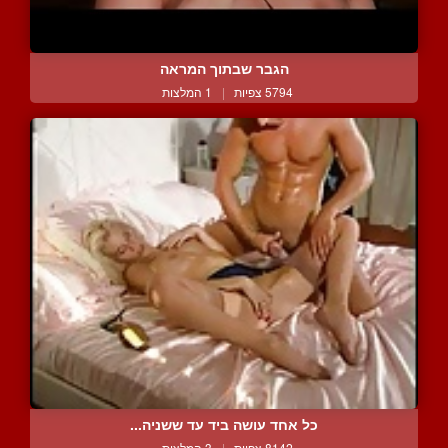
הגבר שבתוך המראה
5794 צפיות
|
1 המלצות
כל אחד עושה ביד עד ששניה...
8142 צפיות
|
3 המלצות