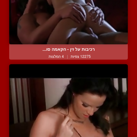
רכיבות על זין - הקאמה סו...
12275 צפיות
|
4 המלצות