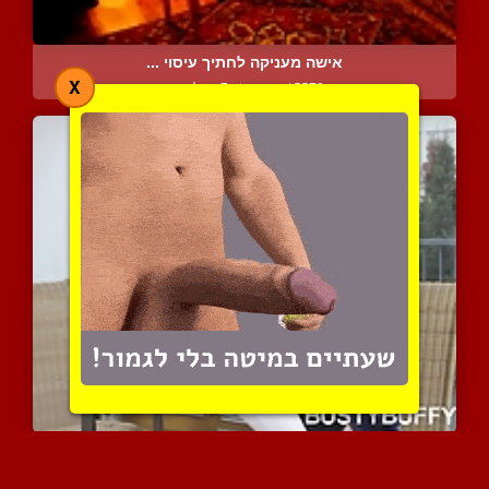
אישה מעניקה לחתיך עיסוי ...
X
15573 צפיות
|
7 המלצות
סקס אחרי ארוחה רומנטית ז...
11952 צפיות
|
2 המלצות