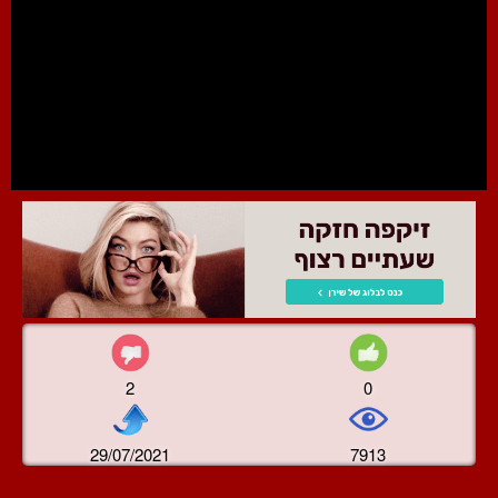
2
0
29/07/2021
7913