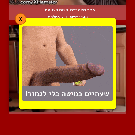
אחר הצהריים גשום ושניהם ...
11458 צפיות
|
5 המלצות
X
עבד מין של בלונדינית סקס...
15503 צפיות
|
12 המלצות