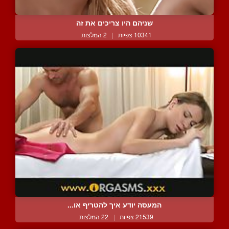
שניהם היו צריכים את זה
10341 צפיות
|
2 המלצות
המעסה יודע איך להטריף או...
21539 צפיות
|
22 המלצות