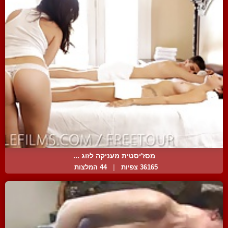
מסז'יסטית מעניקה לזוג ...
36165 צפיות
|
44 המלצות