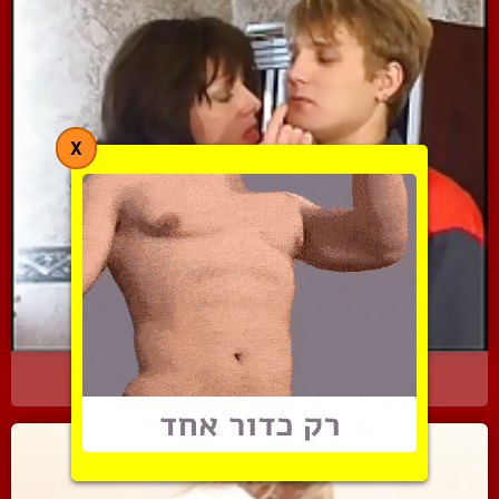
X
הבוסית מפתה במשרד את העו...
10463 צפיות
|
12 המלצות