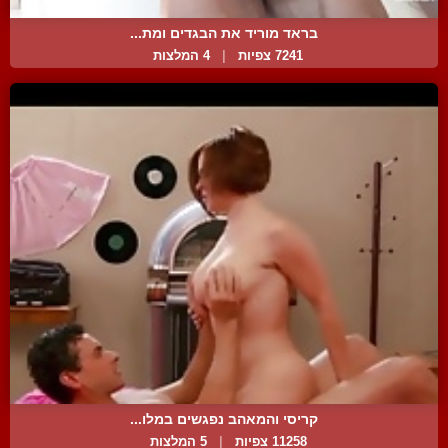
בראד מוריד את הבגדים ומת...
7241 צפיות
|
4 המלצות
קריסי והמאהב נפגשים במלו...
11258 צפיות
|
5 המלצות