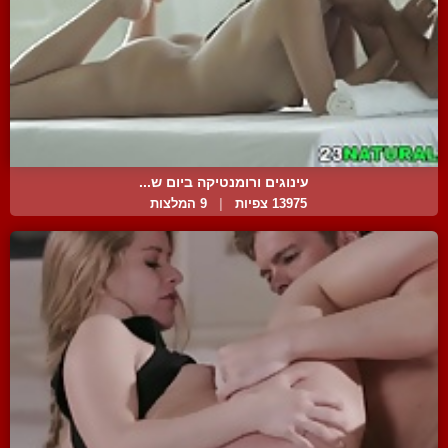
עינוגים ורומנטיקה ביום ש...
13975 צפיות
|
9 המלצות