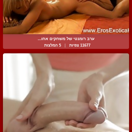
ערב רומנטי של משחקים אחו...
11677 צפיות
|
5 המלצות