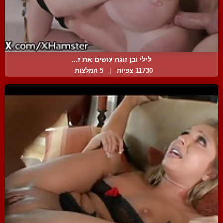
לילי ובן זוגה עושים את ז...
11730 צפיות
|
5 המלצות