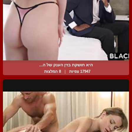
היא חושקת בזין הענק של ה...
17947 צפיות
|
8 המלצות