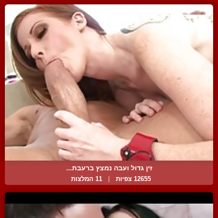
זין גדול ועבה נמצץ ברעבת...
12655 צפיות
|
11 המלצות