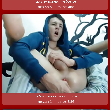
תסתכל איך אני מזדיינת עם...
7883 צפיות
|
5 המלצות
מחדיר לעצמו אצבע ומצליח ...
6195 צפיות
|
1 המלצות