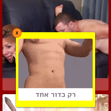
X
היא מדברת בטלפון בזמן שה...
8892 צפיות
|
2 המלצות