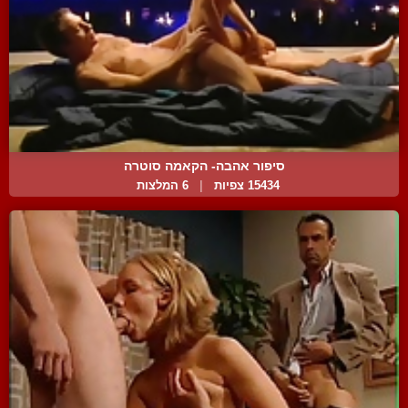
סיפור אהבה- הקאמה סוטרה
15434 צפיות
|
6 המלצות