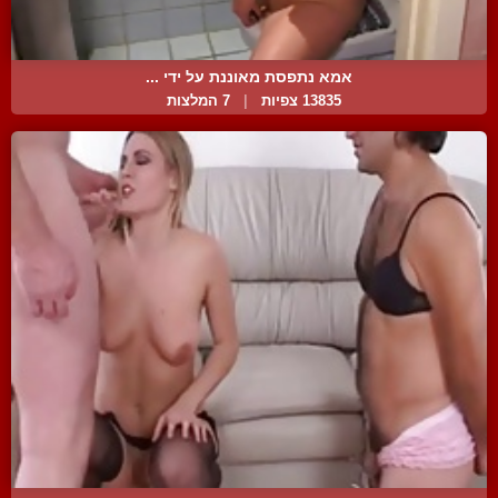
אמא נתפסת מאוננת על ידי ...
13835 צפיות
|
7 המלצות