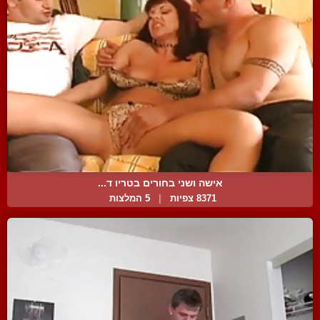
אישה ושני בחורים בטריו ד...
8371 צפיות
|
5 המלצות