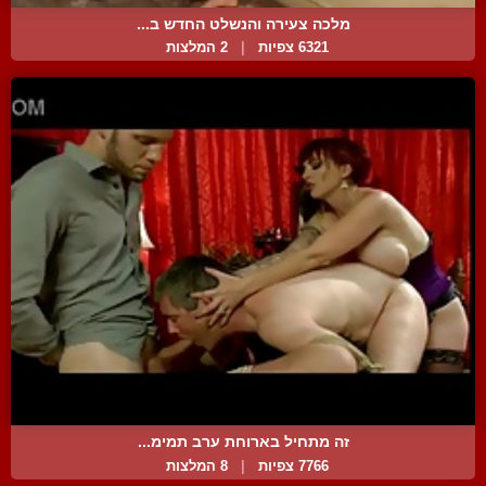
מלכה צעירה והנשלט החדש ב...
6321 צפיות
|
2 המלצות
זה מתחיל בארוחת ערב תמימ...
7766 צפיות
|
8 המלצות