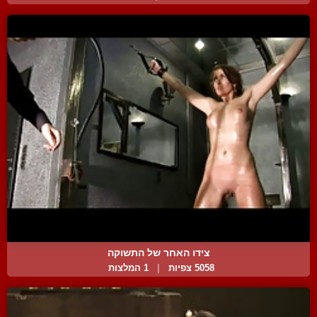
צידו האחר של התשוקה
5058 צפיות
|
1 המלצות