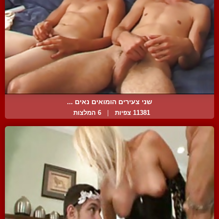
שני צעירים הומואים נאים ...
11381 צפיות
|
6 המלצות