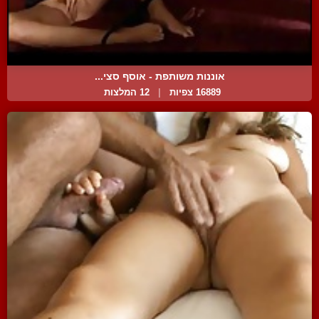
אוננות משותפת - אוסף סצי...
16889 צפיות
|
12 המלצות