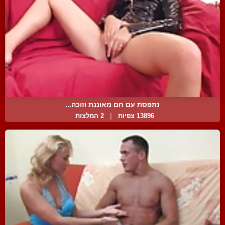
נתפסת עם חם מאוננת וזוכה...
13896 צפיות
|
2 המלצות