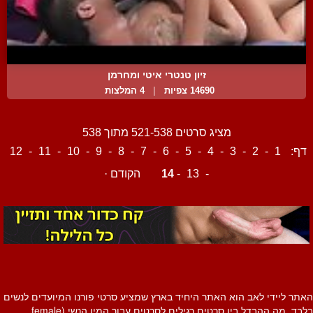
זיון טנטרי איטי ומחרמן
14690 צפיות
|
4 המלצות
מציג סרטים 521-538 מתוך 538
דף:
1
-
2
-
3
-
4
-
5
-
6
-
7
-
8
-
9
-
10
-
11
-
12
-
13
-
14
הקודם
·
האתר ליידי לאב הוא האתר היחיד בארץ שמציע סרטי פורנו המיועדים לנשים
בלבד. מה ההבדל בין סרטים רגילים לסרטים עבור המין הנשי (female