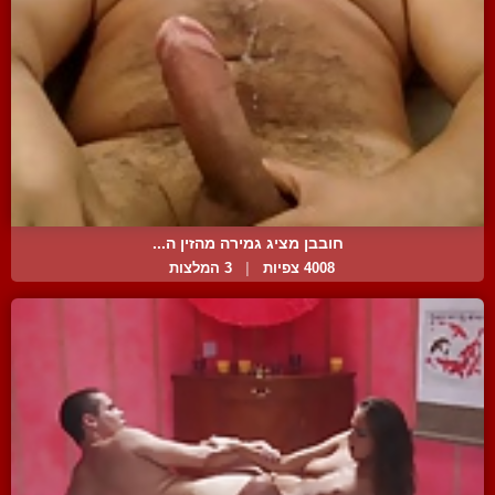
חובבן מציג גמירה מהזין ה...
4008 צפיות
|
3 המלצות