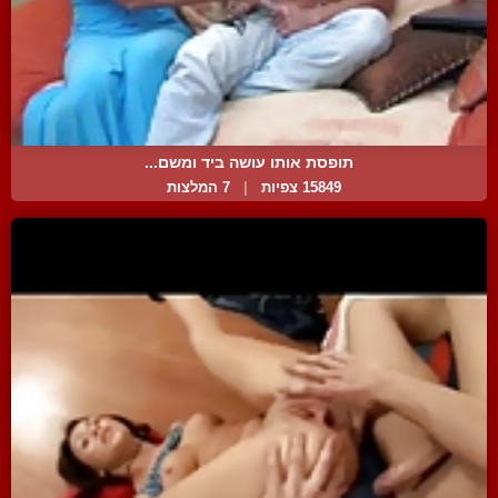
תופסת אותו עושה ביד ומשם...
15849 צפיות
|
7 המלצות