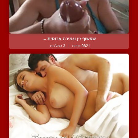
שפשוף זין וגמירה ארוטית ...
9821 צפיות
|
3 המלצות