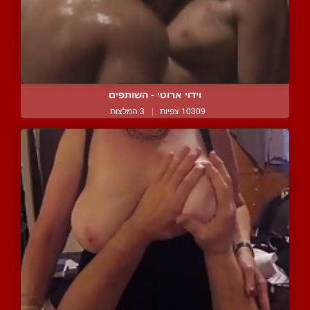
וידוי ארוטי - השותפים
10309 צפיות
|
3 המלצות