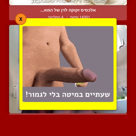
אלכסיס זקוקה לזין של המא...
14301 צפיות
|
4 המלצות
X
צעירה עושה למבוגר ביד בא...
9806 צפיות
|
7 המלצות