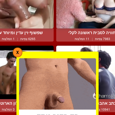
וויה לסבית ראשונה לקלי
שפשוף זין עדין ומיוחד עם
7983 צפיות
|
11 המלצות
6265 צפיות
|
1 המלצות
X
ב אהבה רומנטי וסקס סו...
שעשועים במלון הארוטי
10941 צפיות
|
5 המלצות
7149 צפיות
|
3 המלצות