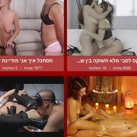
 לסבי מלא תשוקה בין ש...
תסתכל איך אני מזדיינת ע
9585 צפיות
|
18 המלצות
7877 צפיות
|
5 המלצות