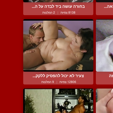
ה...
בחורה עושה ביד לבדה על ה...
8138 צפיות
|
2 המלצות
זה
צעיר לא יכול להפסיק ללקק...
12806 צפיות
|
9 המלצות