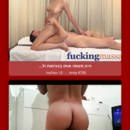
היא מעסה אותו בנעימות ול...
9750 צפיות
|
10 המלצות