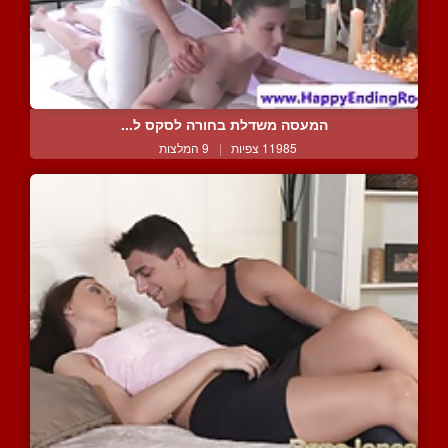
המעסה משדלת בחורה לסקס ל...
11985 צפיות
|
9 המלצות