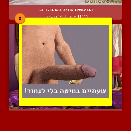
הם עושים את זה באהבה ורו...
11420 צפיות
|
14 המלצות
X
מדריך תנוחות של הקאמה סו...
10547 צפיות
|
6 המלצות