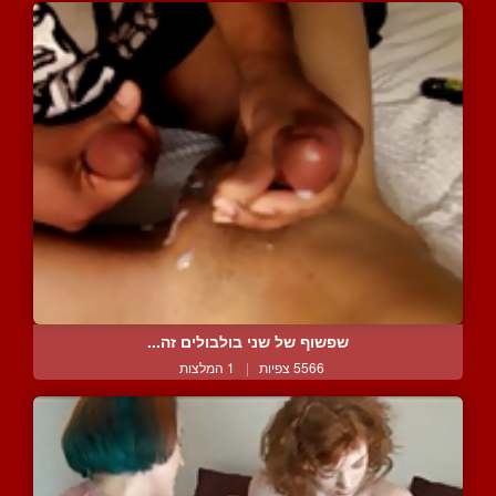
שפשוף של שני בולבולים זה...
5566 צפיות
|
1 המלצות