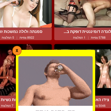
ונדה דומיננטית דופקת ב...
סמנתה ולולה נמשכות זו ל
5788 צפיות
|
1 המלצות
8922 צפיות
|
5 המלצות
X
צידו האחר של התשוקה
אורגיית השפרצות נשיות ר
5046 צפיות
|
1 המלצות
16716 צפיות
|
7 המלצות