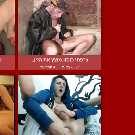
צרפתי כוסון מוצץ את הזין...
פ
8071 צפיות
|
4 המלצות