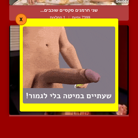
שני חרמנים סקסיים שוכבים...
7399 צפיות
|
1 המלצות
X
נפלאות השפיכה הנשית - נש...
9494 צפיות
|
6 המלצות