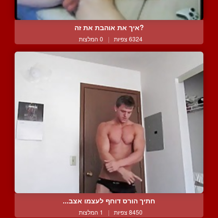
?איך את אוהבת את זה
6324 צפיות
|
0 המלצות
חתיך הורס דוחף לעצמו אצב...
8450 צפיות
|
1 המלצות