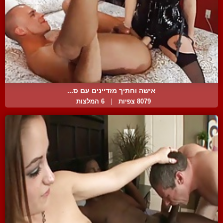
אישה וחתיך מזדיינים עם ס...
8079 צפיות
|
6 המלצות