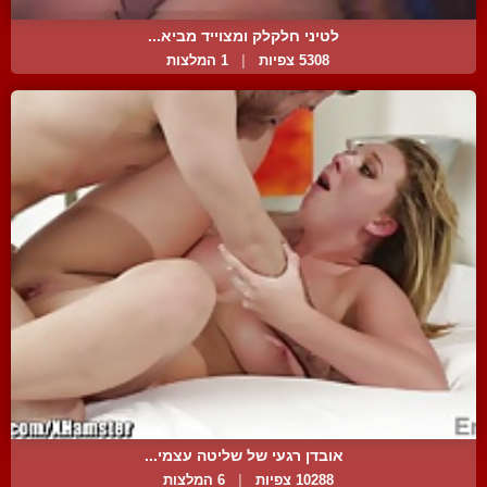
לטיני חלקלק ומצוייד מביא...
5308 צפיות
|
1 המלצות
אובדן רגעי של שליטה עצמי...
10288 צפיות
|
6 המלצות