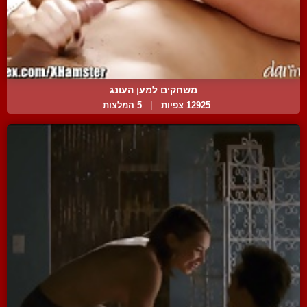
משחקים למען העונג
12925 צפיות
|
5 המלצות