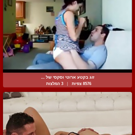
זוג בקטע ארוטי וסקסי של ...
8576 צפיות
|
3 המלצות