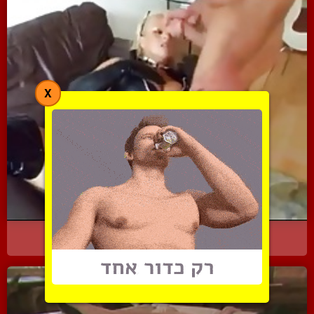
X
אני, המאהב ואשתי הקינקית...
5702 צפיות
|
2 המלצות