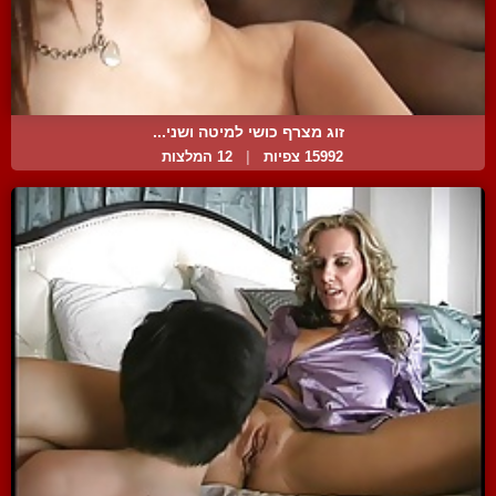
זוג מצרף כושי למיטה ושני...
15992 צפיות
|
12 המלצות