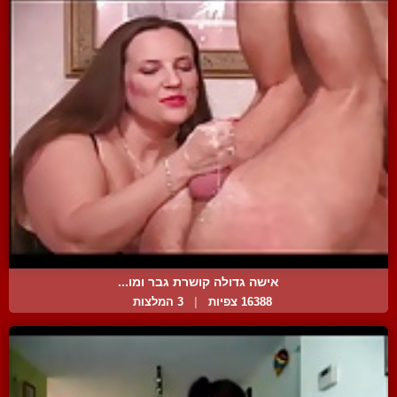
אישה גדולה קושרת גבר ומו...
16388 צפיות
|
3 המלצות