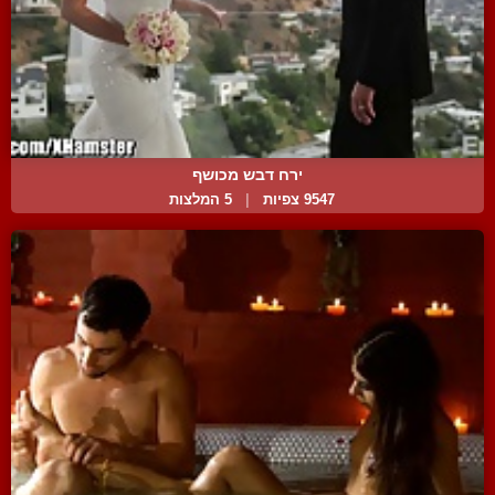
ירח דבש מכושף
9547 צפיות
|
5 המלצות