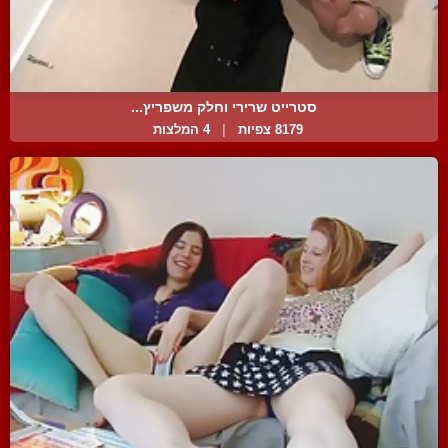
סטרייט שרירי וחלק משפריץ...
8179 צפיות
|
4 המלצות