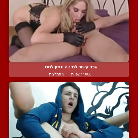
גבר קשור למיטה ונתון לחס...
11066 צפיות
|
3 המלצות