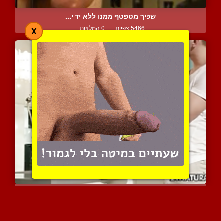
שפיך מטפטף ממנו ללא ידיי...
5466 צפיות
|
0 המלצות
X
ככה פתאום במטבח
8571 צפיות
|
3 המלצות