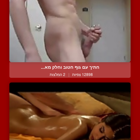
חתיך עם גוף חטוב וחלק מא...
12898 צפיות
|
2 המלצות