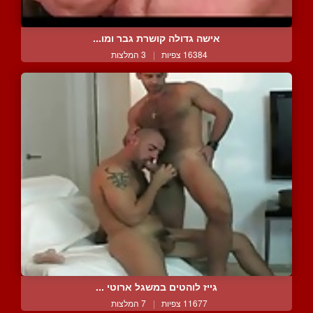
אישה גדולה קושרת גבר ומו...
16384 צפיות
|
3 המלצות
גייז לוהטים במשגל ארוטי ...
11677 צפיות
|
7 המלצות