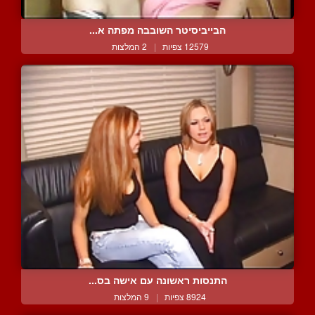
הבייביסיטר השובבה מפתה א...
12579 צפיות
|
2 המלצות
התנסות ראשונה עם אישה בס...
8924 צפיות
|
9 המלצות