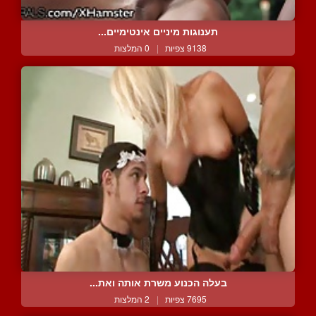
תענוגות מיניים אינטימיים...
9138 צפיות
|
0 המלצות
בעלה הכנוע משרת אותה ואת...
7695 צפיות
|
2 המלצות