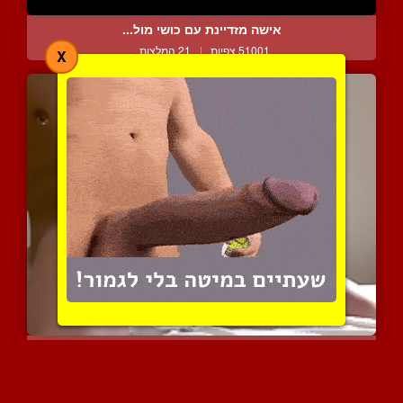
אישה מזדיינת עם כושי מול...
51001 צפיות
|
21 המלצות
X
הוא עושה ביד בעדינות ומג...
7407 צפיות
|
1 המלצות