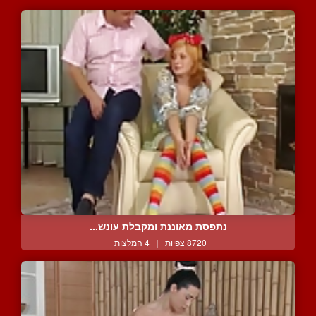
נתפסת מאוננת ומקבלת עונש...
8720 צפיות
|
4 המלצות