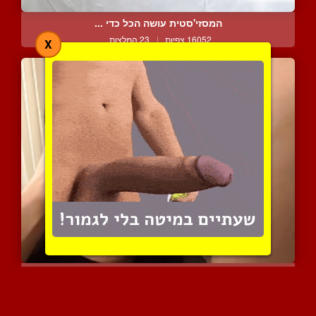
המסזי'סטית עושה הכל כדי ...
16052 צפיות
|
23 המלצות
X
הבחור הזה יודע למצוץ זין...
6668 צפיות
|
2 המלצות