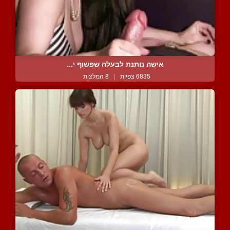
אישה נותנת לבעלה שפשוף י...
6835 צפיות
|
8 המלצות