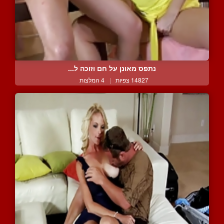
נתפס מאונן על חם וזוכה ל...
14827 צפיות
|
4 המלצות