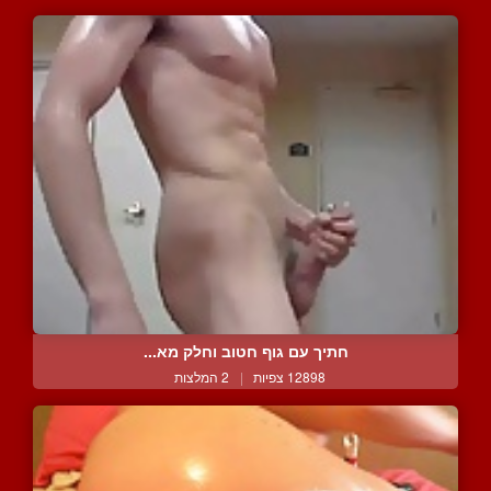
חתיך עם גוף חטוב וחלק מא...
12898 צפיות
|
2 המלצות