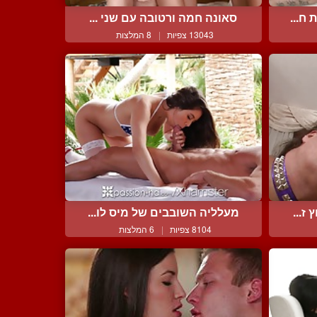
ח...
סאונה חמה ורטובה עם שני ...
13043 צפיות
|
8 המלצות
ז...
מעלליה השובבים של מיס לו...
8104 צפיות
|
6 המלצות