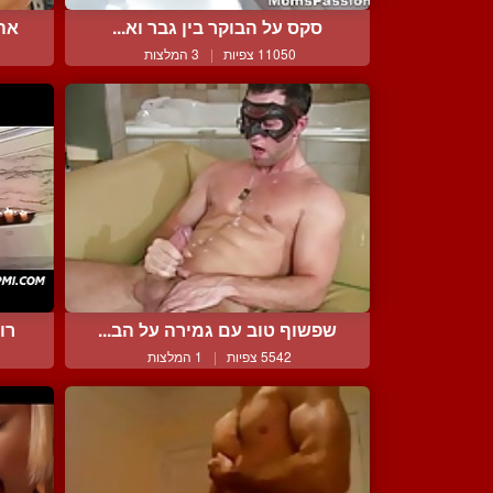
סקס על הבוקר בין גבר וא...
אהב
11050 צפיות
|
3 המלצות
שפשוף טוב עם גמירה על הב...
רו
5542 צפיות
|
1 המלצות