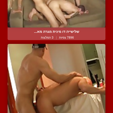
שלישייה דו מינית מגרה מא...
7896 צפיות
|
3 המלצות