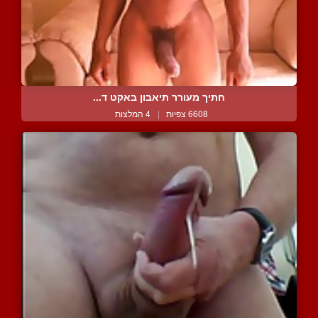
חתיך מעורר תיאבון באקט ד...
6608 צפיות
|
4 המלצות