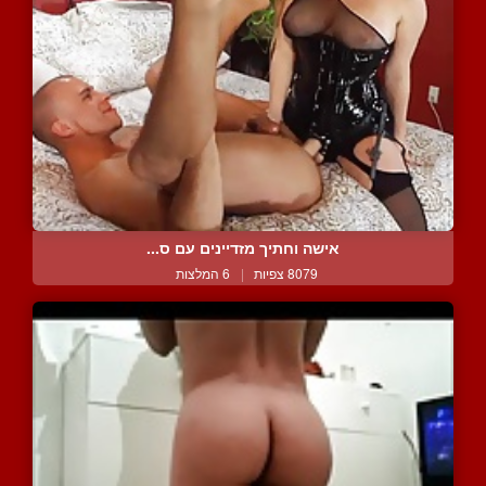
אישה וחתיך מזדיינים עם ס...
8079 צפיות
|
6 המלצות