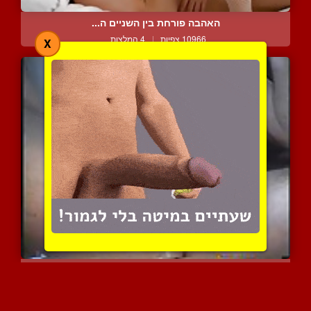
האהבה פורחת בין השניים ה...
10966 צפיות
|
4 המלצות
X
בולבול חלק משפיך בלי היד...
8659 צפיות
|
4 המלצות