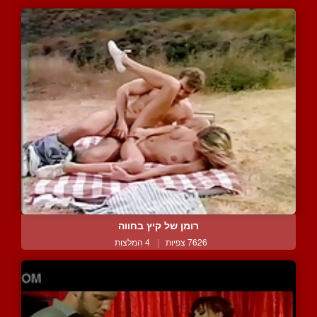
רומן של קיץ בחווה
7626 צפיות
|
4 המלצות