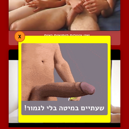
שני צעירים הומואים נאים ...
X
11377 צפיות
|
6 המלצות