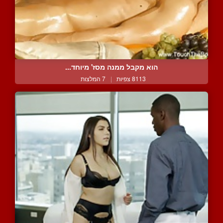
הוא מקבל ממנה מסז' מיוחד...
8113 צפיות
|
7 המלצות