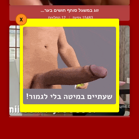
זוג במשגל סוחף חושים בער...
15483 צפיות
|
12 המלצות
X
סילבי משתוקקת לזה כבר הר...
7807 צפיות
|
2 המלצות