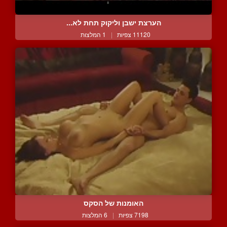
הערצת ישבן וליקוק תחת לא...
11120 צפיות
|
1 המלצות
האומנות של הסקס
7198 צפיות
|
6 המלצות