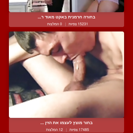
בחורה חרמנית באקט מאוד ר...
15231 צפיות
|
0 המלצות
בחור מוצץ לעצמו את הזין ...
17485 צפיות
|
12 המלצות