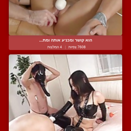
הוא קושר ומכניע אותה ומת...
7608 צפיות
|
4 המלצות