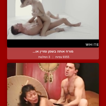
מורח אותה בשמן ומזיין או...
9355 צפיות
|
3 המלצות