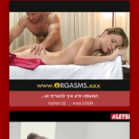
המעסה יודע איך להטריף או...
21539 צפיות
|
22 המלצות