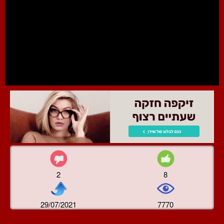
2
8
29/07/2021
7770