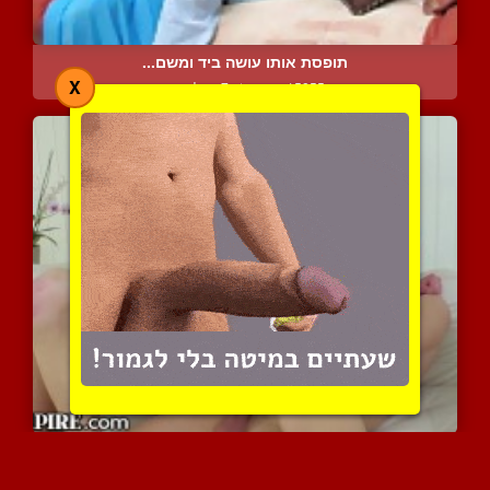
תופסת אותו עושה ביד ומשם...
X
15855 צפיות
|
7 המלצות
שלישייה ביסקסואלית מחרמנ...
6865 צפיות
|
4 המלצות