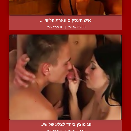
איש העסקים ונערת הליווי ...
6288 צפיות
|
0 המלצות
זוג מוצץ ביחד לצלע שלישי...
7116 צפיות
|
4 המלצות