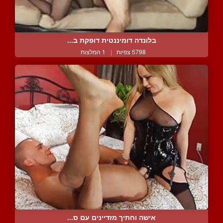
בלונדה דומיננטית דופקת ב...
5798 צפיות
|
1 המלצות
אישה וחתיך מזדיינים עם ס...