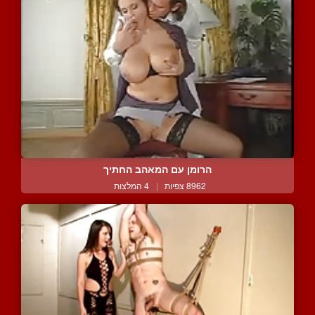
הרומן עם המאהב החתיך
8962 צפיות
|
4 המלצות