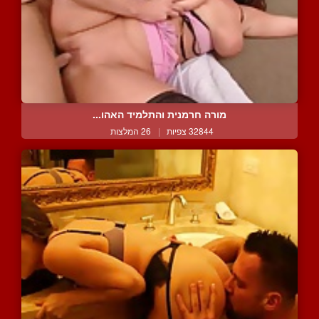
מורה חרמנית והתלמיד האהו...
32844 צפיות
|
26 המלצות