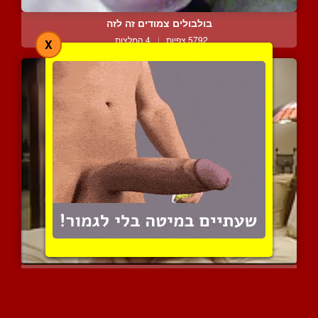
בולבולים צמודים זה לזה
5792 צפיות
|
4 המלצות
X
הארדקור חושני ומלא תשוקה...
6036 צפיות
|
0 המלצות