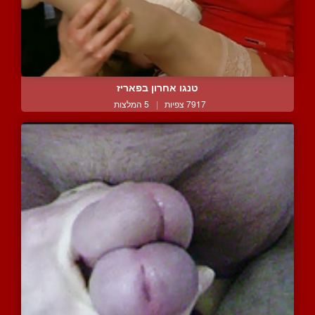
טנגו אחרון בפאריז
7917 צפיות
|
5 המלצות