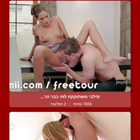
סילבי משתוקקת לזה כבר הר...
7809 צפיות
|
2 המלצות