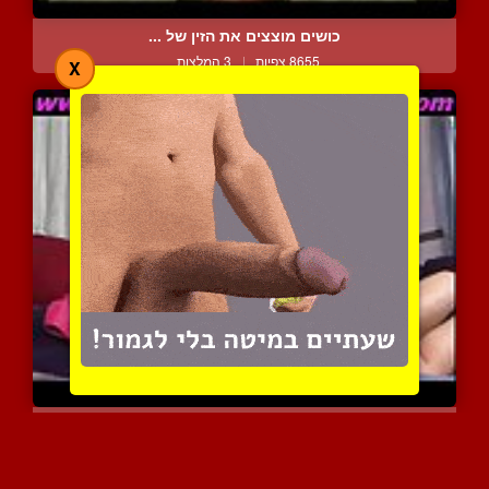
כושים מוצצים את הזין של ...
8655 צפיות
|
3 המלצות
X
זיון טנטרי איטי ומחרמן
14693 צפיות
|
4 המלצות