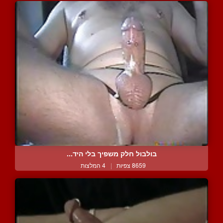
בולבול חלק משפיך בלי היד...
8659 צפיות
|
4 המלצות