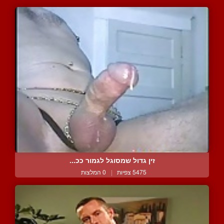
זין גדול שמסוגל לגמור ככ...
5475 צפיות
|
0 המלצות