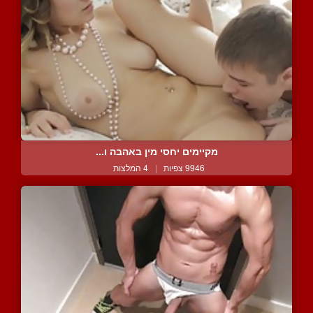
מקיימים יחסי מין באהבה ו...
9946 צפיות
|
4 המלצות