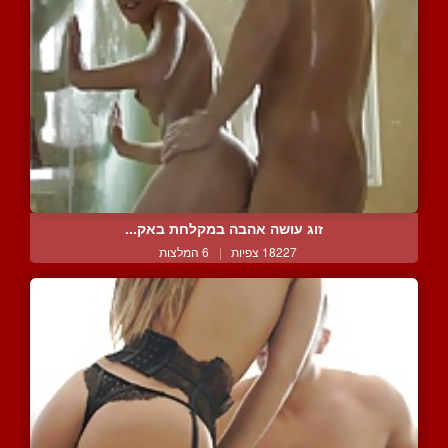
זוג עושה אהבה במקלחת באק...
18227 צפיות
|
6 המלצות