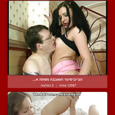
הבייביסיטר השובבה מפתה א...
12587 צפיות
|
2 המלצות