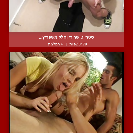
סטרייט שרירי וחלק משפריץ...
8179 צפיות
|
4 המלצות