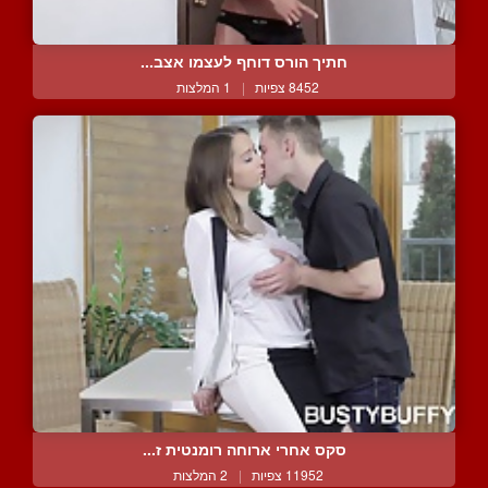
חתיך הורס דוחף לעצמו אצב...
8452 צפיות
|
1 המלצות
סקס אחרי ארוחה רומנטית ז...
11952 צפיות
|
2 המלצות