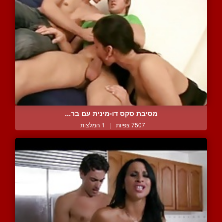
מסיבת סקס דו-מינית עם בר...
7507 צפיות
|
1 המלצות