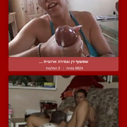
שפשוף זין וגמירה ארוטית ...
9824 צפיות
|
3 המלצות