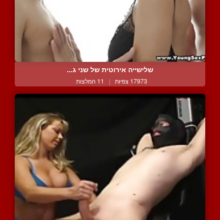
שלישייה אירוטית של שני ג...
17973 צפיות
|
11 המלצות