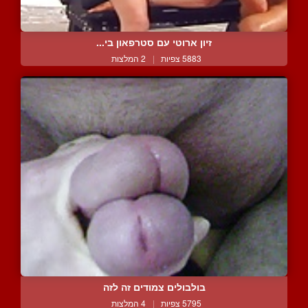
זיון ארוטי עם סטרפאון בי...
5883 צפיות
|
2 המלצות
בולבולים צמודים זה לזה
5795 צפיות
|
4 המלצות