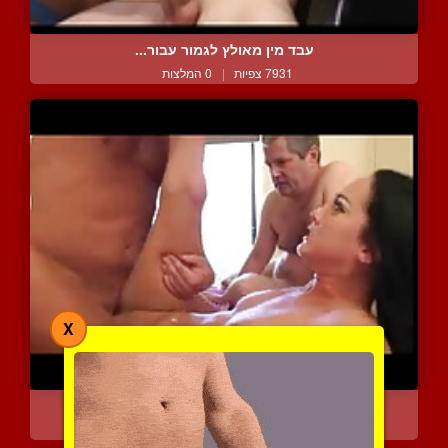
עבד מין מאולץ לגמור עבור...
7931 צפיות
|
0 המלצות
X
צפה איך מזיינים את אשתך
17825 צפיות
|
9 המלצות