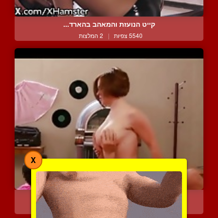
קייט הנועזת והמאהב בהארד...
5540 צפיות
|
2 המלצות
X
קריסי והמאהב נפגשים במלו...
11252 צפיות
|
5 המלצות