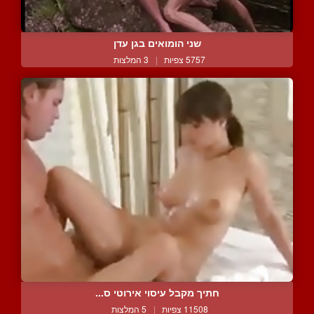
שני הומואים בגן עדן
5757 צפיות
|
3 המלצות
חתיך מקבל עיסוי אירוטי ס...
11508 צפיות
|
5 המלצות