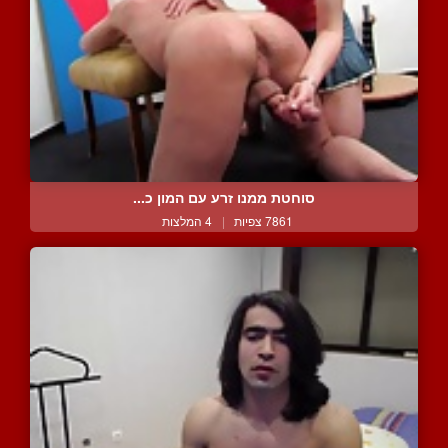
סוחטת ממנו זרע עם המון כ...
7861 צפיות
|
4 המלצות