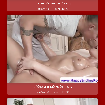
זין גדול שמסוגל לגמור ככ...
5473 צפיות
|
0 המלצות
עיסוי חלומי לבחורה כולל ...
17630 צפיות
|
6 המלצות