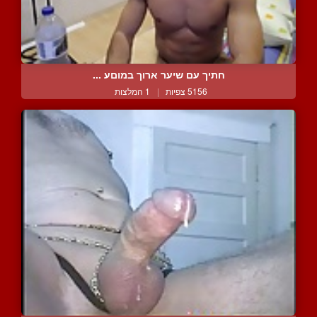
חתיך עם שיער ארוך במוםע ...
5156 צפיות
|
1 המלצות