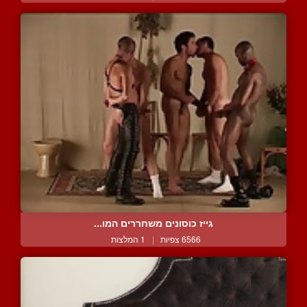
גייז כוסונים משחררים המו...
6566 צפיות
|
1 המלצות