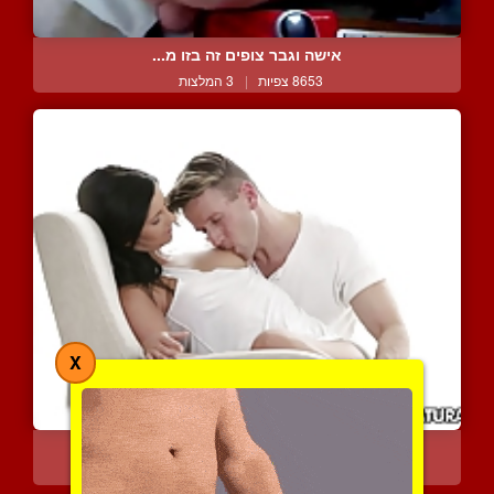
אישה וגבר צופים זה בזו מ...
8653 צפיות
|
3 המלצות
X
זוג סקסי וצעיר במשגל מרע...
22173 צפיות
|
12 המלצות