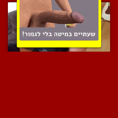
אני, המאהב ואשתי הקינקית...
5699 צפיות
|
2 המלצות