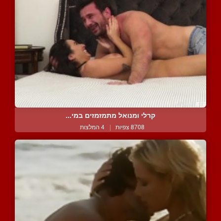
קרלי ומנואל מתמזמזים במי...
8708 צפיות
|
4 המלצות