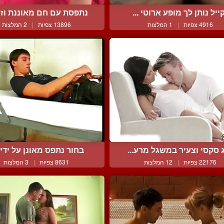
ייל נותן לך מופע ארוטי ...
נתפסת עם חם מאוננת וזוכ
4916 צפיות
|
1 המלצות
13896 צפיות
|
2 המלצות
ג סקסי וצעיר במשגל מרע...
בחור נתפס מאונן על ידי ה
22176 צפיות
|
12 המלצות
8631 צפיות
|
3 המלצות