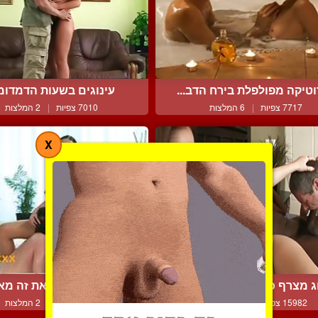
טיקה מפולפלת בירח הדב...
עינוגים בשעות הדמדומ
7717 צפיות
|
6 המלצות
7010 צפיות
|
2 המלצות
X
ג מצרף כושי למיטה ושני...
זוג לבבי עושה את זה מאו
15982 צפיות
|
12 המלצות
9141 צפיות
|
2 המלצות