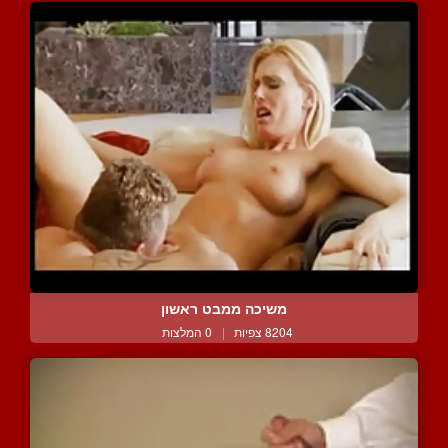
משיכה ממבט ראשון
8204 צפיות
|
0 המלצות