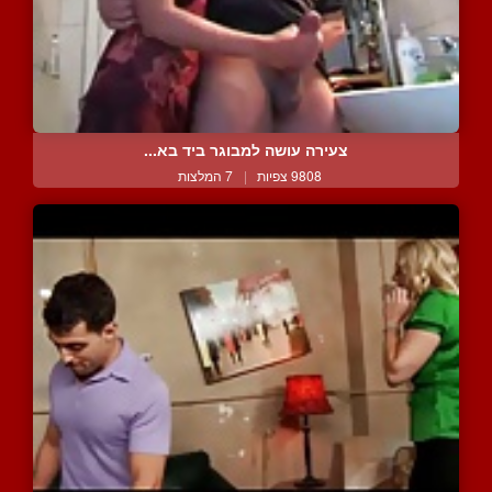
צעירה עושה למבוגר ביד בא...
9808 צפיות
|
7 המלצות