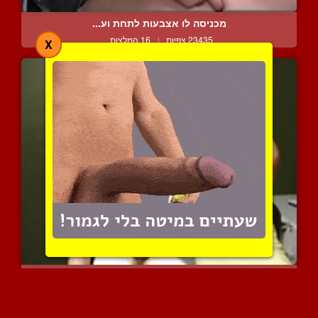
מכניסה לו אצבעות לתחת וע...
23435 צפיות
|
16 המלצות
X
המורה הפרטית חולבת את הז...
11969 צפיות
|
7 המלצות