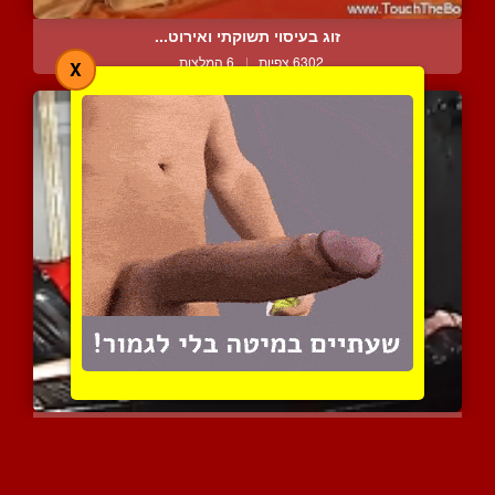
זוג בעיסוי תשוקתי ואירוט...
6302 צפיות
|
6 המלצות
X
עבד מלקק כוס בזמן שעבד א...
9340 צפיות
|
1 המלצות