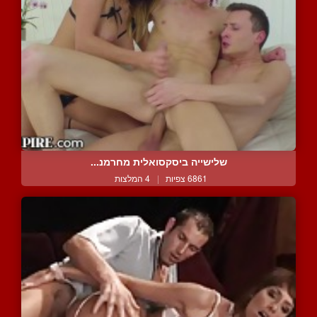
שלישייה ביסקסואלית מחרמנ...
6861 צפיות
|
4 המלצות