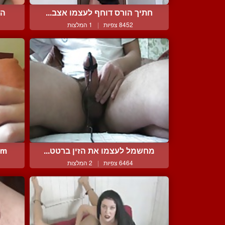
חתיך הורס דוחף לעצמו אצב...
הא
8452 צפיות
|
1 המלצות
מחשמל לעצמו את הזין ברטט...
precum 
6464 צפיות
|
2 המלצות