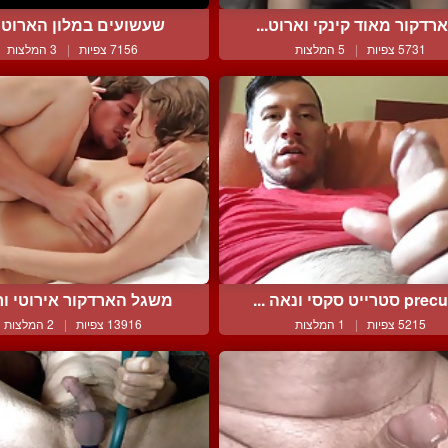
רדקור מאוד קינקי וארוט...
שעשועים במלון הארוטי
5731 צפיות
|
5 המלצות
7156 צפיות
|
3 המלצות
סטרייט סקסי ונאה ...
משגל הארדקור אירוטי ורט
5215 צפיות
|
1 המלצות
13916 צפיות
|
2 המלצות