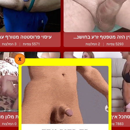
ין הזה מטפטף זרע בחושנ...
עיסוי פרוסטטה מטורף עם 
5293 צפיות
|
2 המלצות
5571 צפיות
|
3 המלצות
X
תכל איך אני מזדיינת עם...
זוג אוהבים בבית מלון מס
7883 צפיות
|
5 המלצות
6812 צפיות
|
0 המלצות