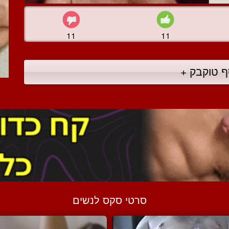
11
11
ף טוקבק +
סרטי סקס לנשים