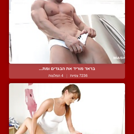
בראד מוריד את הבגדים ומת...
7236 צפיות
|
4 המלצות