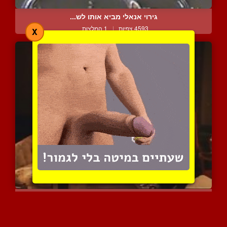
גירוי אנאלי מביא אותו לש...
4593 צפיות
|
1 המלצות
X
נסיעת העסקים
6165 צפיות
|
2 המלצות