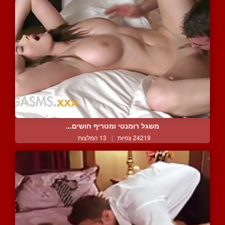
משגל רומנטי ומטריף חושים...
24219 צפיות
|
13 המלצות