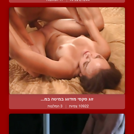
זוג סקסי מזדווג במיטה במ...
10922 צפיות
|
3 המלצות