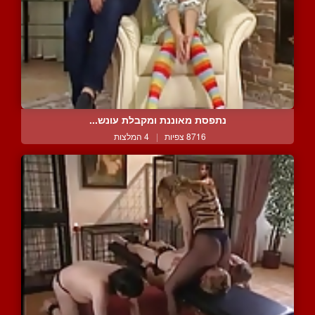
נתפסת מאוננת ומקבלת עונש...
8716 צפיות
|
4 המלצות