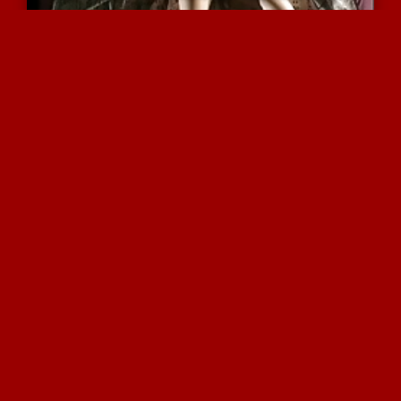
אורגזמה נשית סולו חושנית...
6580 צפיות
|
2 המלצות
הוא קושר ומכניע אותה ומת...
7607 צפיות
|
4 המלצות