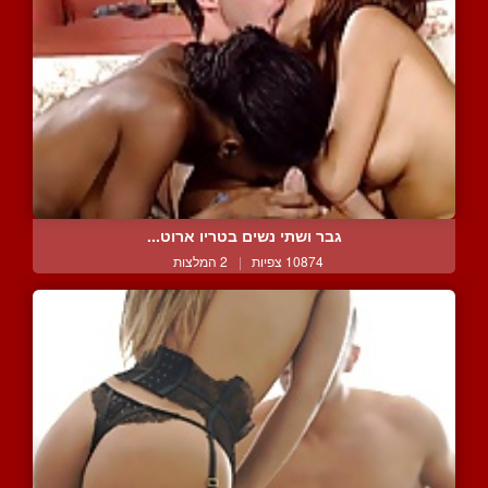
גבר ושתי נשים בטריו ארוט...
10874 צפיות
|
2 המלצות