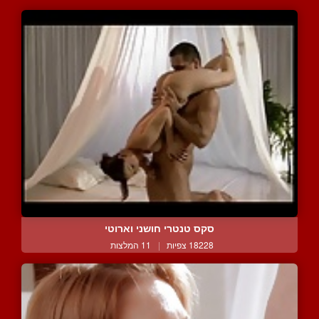
סקס טנטרי חושני וארוטי
18228 צפיות
|
11 המלצות