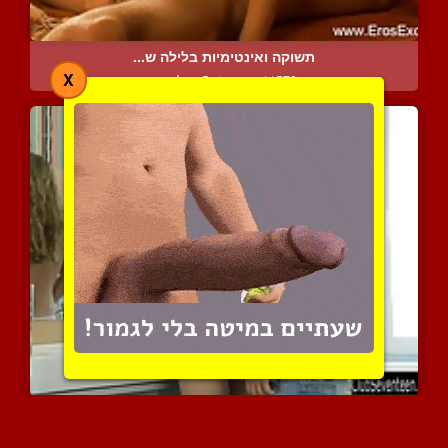
תשוקה ואינטימיות בלילה ש...
X
11573 צפיות
|
5 המלצות
החבר והחברה ברגע של תשוק...
11895 צפיות
|
10 המלצות