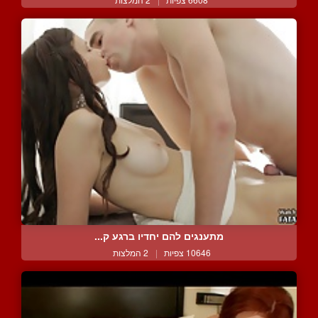
מתענגים להם יחדיו ברגע ק...
10646 צפיות
|
2 המלצות