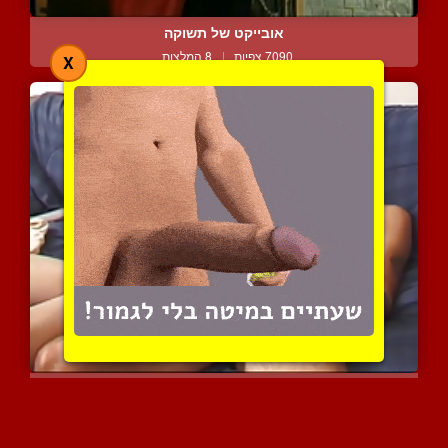
אובייקט של תשוקה
7090 צפיות
|
8 המלצות
X
שני צעירים הומואים נאים ...
11381 צפיות
|
6 המלצות