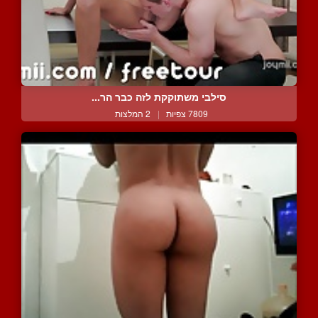
סילבי משתוקקת לזה כבר הר...
7809 צפיות
|
2 המלצות