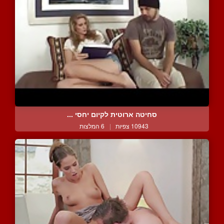
סחיטה ארוטית לקיום יחסי ...
10943 צפיות
|
6 המלצות