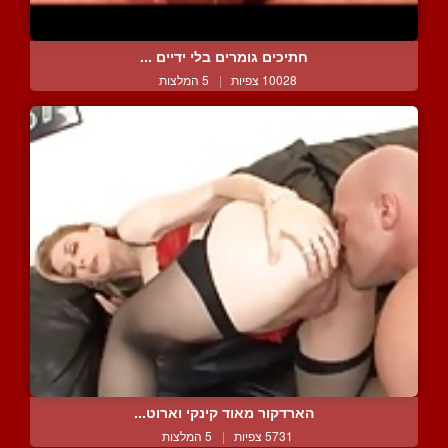
חתיכים גומרים בלי ידיים ...
10028 צפיות
|
5 המלצות
הארדקור מאוד קינקי וארוט...
5731 צפיות
|
5 המלצות