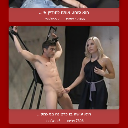
הוא סוחט אותה להזדיין אי...
17966 צפיות
|
7 המלצות
היא עושה בו כרצונה במעמק...
7806 צפיות
|
6 המלצות