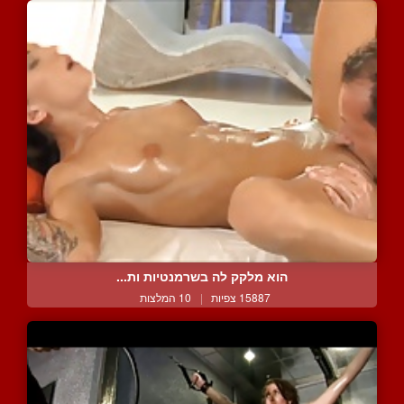
הוא מלקק לה בשרמנטיות ות...
15887 צפיות
|
10 המלצות