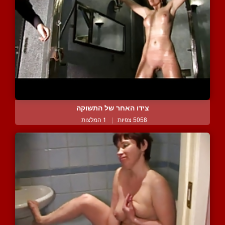
צידו האחר של התשוקה
5058 צפיות
|
1 המלצות