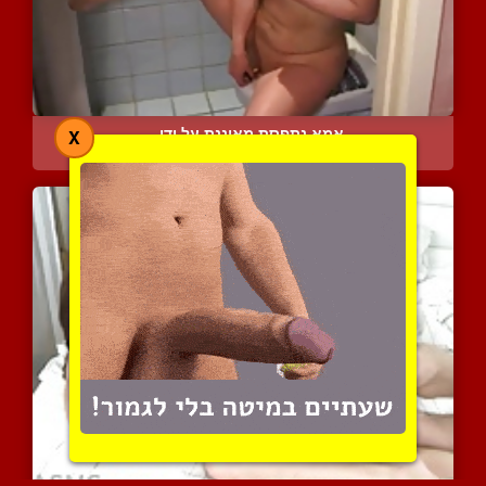
אמא נתפסת מאוננת על ידי ...
X
13835 צפיות
|
7 המלצות