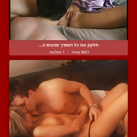
תלקק את כל השפיך מהכוס ה...
9621 צפיות
|
1 המלצות