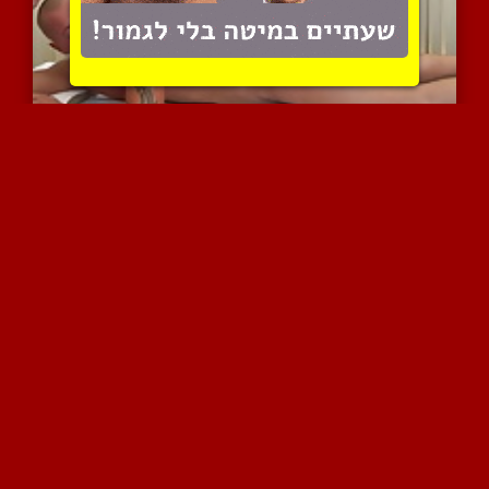
המסזי'סטית עושה הכל כדי ...
16052 צפיות
|
23 המלצות