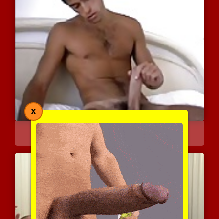
X
לטיני עם זין זקור נוגע ב...
10210 צפיות
|
0 המלצות