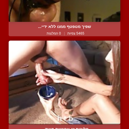
שפיך מטפטף ממנו ללא ידיי...
5465 צפיות
|
0 המלצות
חליבות זין ארוטיות מאוד ...