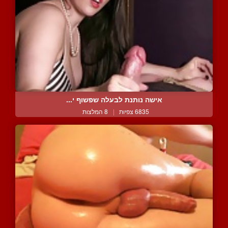
אישה נותנת לבעלה שפשוף י...
6835 צפיות
|
8 המלצות