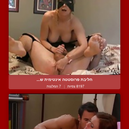
חליבת פרוסטטה אינטימית ש...
8197 צפיות
|
7 המלצות