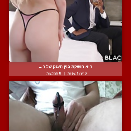
היא חושקת בזין הענק של ה...
17946 צפיות
|
8 המלצות