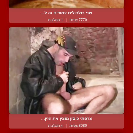
שני בולבולים צמודים זה ל...
7770 צפיות
|
1 המלצות
צרפתי כוסון מוצץ את הזין...
8080 צפיות
|
4 המלצות