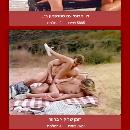
זיון ארוטי עם סטרפאון בי...
5885 צפיות
|
2 המלצות
רומן של קיץ בחווה
7627 צפיות
|
4 המלצות