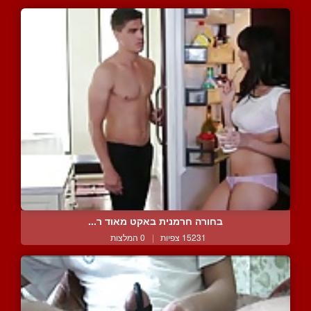
בחורה חרמנית באקט מאוד ר...
15231 צפיות
|
0 המלצות