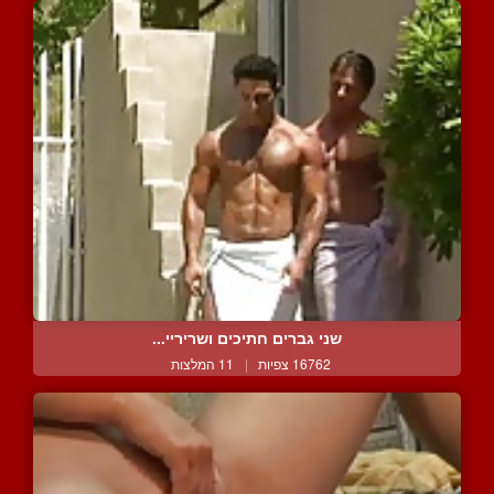
שני גברים חתיכים ושריריי...
16762 צפיות
|
11 המלצות