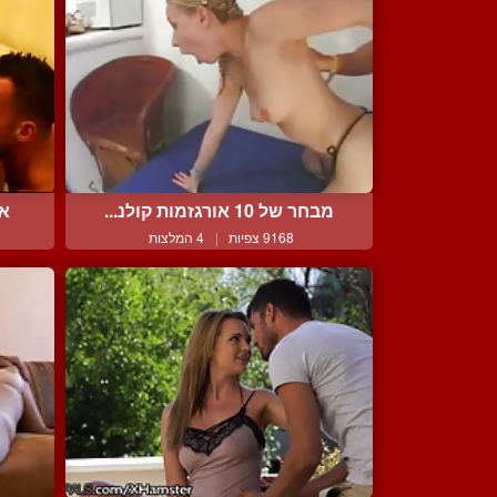
מבחר של 10 אורגזמות קולנ...
אי
9168 צפיות
|
4 המלצות