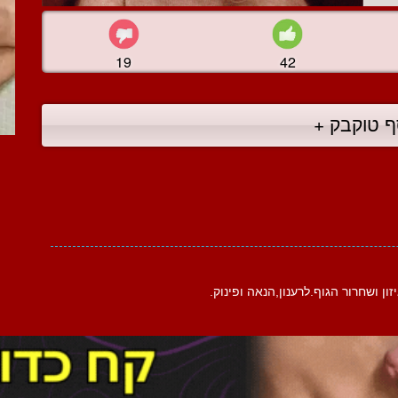
19
42
ף טוקבק +
ון ושחרור הגוף.לרענון,הנאה ופינוק.