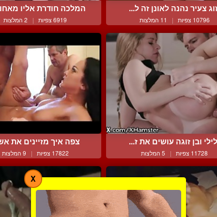
וג צעיר נהנה לאונן זה ל...
המלכה חודרת אליו מאחורה
10796 צפיות
|
11 המלצות
6919 צפיות
|
2 המלצות
ילי ובן זוגה עושים את ז...
צפה איך מזיינים את אש
11728 צפיות
|
5 המלצות
17822 צפיות
|
9 המלצות
X