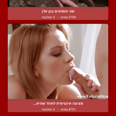
שני הומואים בגן עדן
5759 צפיות
|
3 המלצות
מציצה אינטימית לאחר שהיא...
8751 צפיות
|
3 המלצות