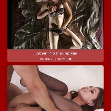
אורגזמה נשית סולו חושנית...
6580 צפיות
|
2 המלצות