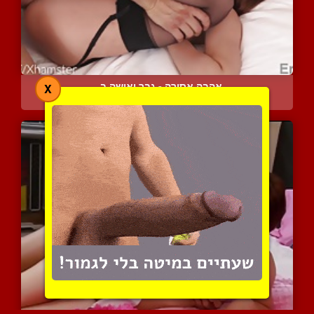
אהבה אסורה - גבר ואישה ב...
X
27796 צפיות
|
20 המלצות